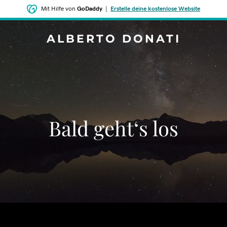
Mit Hilfe von
GoDaddy
|
Erstelle deine kostenlose Website
ALBERTO DONATI
Bald geht‘s los